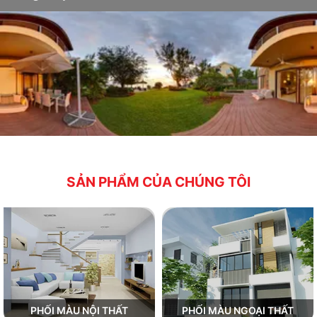
SẢN PHẨM CỦA CHÚNG TÔI
PHỐI MÀU NỘI THẤT
PHỐI MÀU NGOẠI THẤT