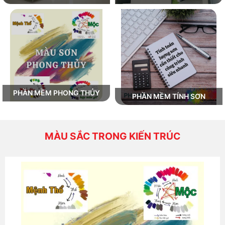
PHẦN MỀM PHONG THỦY
PHẦN MỀM TÍNH SƠN
MÀU SẮC TRONG KIẾN TRÚC