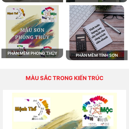
PHẦN MỀM PHONG THỦY
PHẦN MỀM TÍNH SƠN
MÀU SẮC TRONG KIẾN TRÚC