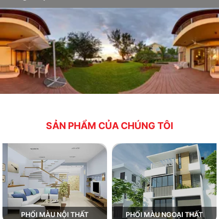
SẢN PHẨM CỦA CHÚNG TÔI
PHỐI MÀU NỘI THẤT
PHỐI MÀU NGOẠI THẤT