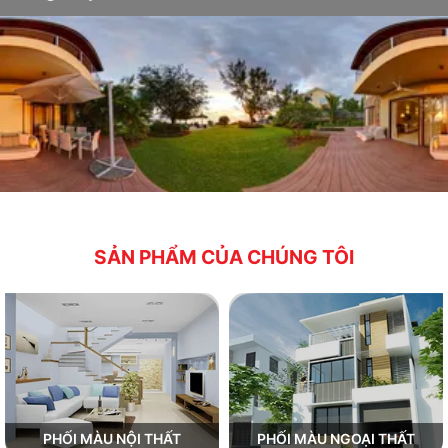
SẢN PHẨM CỦA CHÚNG TÔI
PHỐI MÀU NỘI THẤT
PHỐI MÀU NGOẠI THẤT