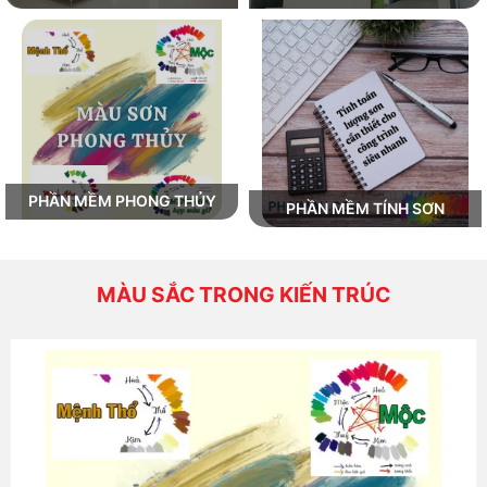
PHẦN MỀM PHONG THỦY
PHẦN MỀM TÍNH SƠN
MÀU SẮC TRONG KIẾN TRÚC