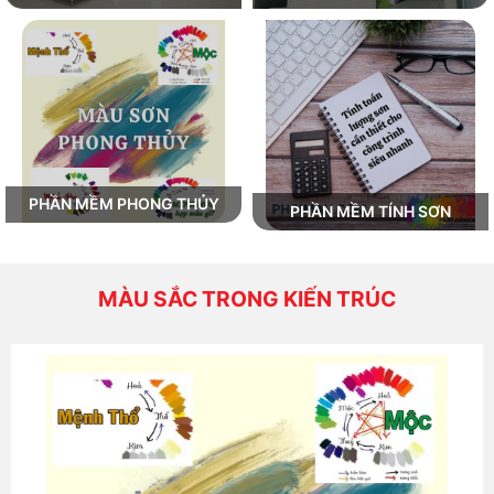
PHẦN MỀM PHONG THỦY
PHẦN MỀM TÍNH SƠN
MÀU SẮC TRONG KIẾN TRÚC