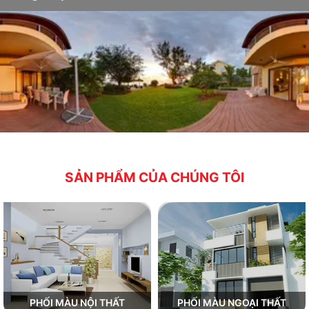
SẢN PHẨM CỦA CHÚNG TÔI
PHỐI MÀU NỘI THẤT
PHỐI MÀU NGOẠI THẤT