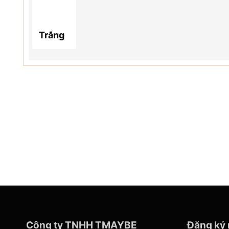
Trắng
Công ty TNHH TMAYBE
Đăng ký 