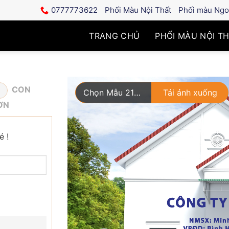
0777773622
Phối Màu Nội Thất
Phối màu Ngoạ
TRANG CHỦ
PHỐI MÀU NỘI T
CON
Chọn Mẫu 210 Nhà 3 Tầng
Tải ảnh xuống
ƠN
é !