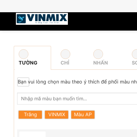
Skip
to
content
TƯỜNG
CHỈ
NHẤN
S
Bạn vui lòng chọn màu theo ý thích để phối màu nh
Trắng
VINMIX
Màu AP