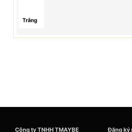
Trắng
Công ty TNHH TMAYBE
Đăng ký 