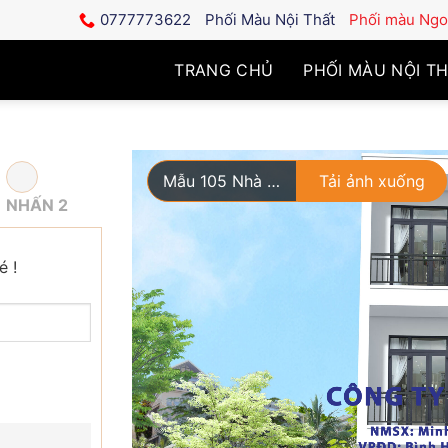
0777773622
Phối Màu Nội Thất
Phối màu Ngoạ
TRANG CHỦ
PHỐI MÀU NỘI T
Mẫu 105 Nhà 2 Tầng
Tải ảnh xuống
NHẤN 2
é !