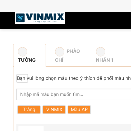
Skip
to
content
PHÀO
TƯỜNG
CHỈ
NHẤN 1
Bạn vui lòng chọn màu theo ý thích để phối màu nh
Trắng
VINMIX
Màu AP