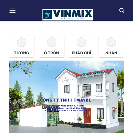
Skip
to
content
TƯỜNG
Ô TRÒN
PHÀO CHỈ
NHẤN